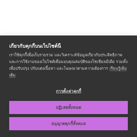
เกี่ยวกับคุกกี้บนเว็บไซต์นี้
เราใช้คุกกี้เพื่อเก็บรวบรวม และวิเคราะห์ข้อมูลเกี่ยวกับประสิทธิภาพ
และการใช้งานของเว็บไซต์เพื่อมอบคุณสมบัติของโซเชียลมีเดีย รวมทั้ง
เพื่อปรับปรุง ปรับแต่งเนื้อหา และโฆษณาตามความต้องการ
เรียนรู้เพิ่ม
เติม
การตั้งค่าคุกกี้
Copyright
2023
105 dentalhome.
. All Rights Reserved
ปฏิเสธทั้งหมด
อนุญาตคุกกี้ทั้งหมด